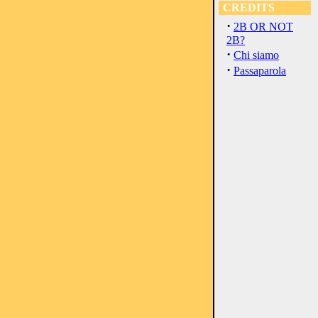
CREDITS
·
2B OR NOT
2B?
·
Chi siamo
·
Passaparola