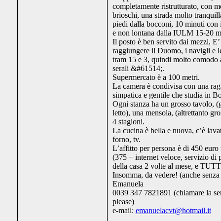
completamente ristrutturato, con mo
brioschi, una strada molto tranquill
piedi dalla bocconi, 10 minuti con 
e non lontana dalla IULM 15-20 mi
Il posto è ben servito dai mezzi, E’
raggiungere il Duomo, i navigli e l
tram 15 e 3, quindi molto comodo a
serali &#61514;.
Supermercato è a 100 metri.
La camera è condivisa con una rag
simpatica e gentile che studia in B
Ogni stanza ha un grosso tavolo, (g
letto), una mensola, (altrettanto g
4 stagioni.
La cucina è bella e nuova, c’è lavat
forno, tv.
L’affitto per persona è di 450 euro
(375 + internet veloce, servizio di 
della casa 2 volte al mese, e TUTT
Insomma, da vedere! (anche senza
Emanuela
0039 347 7821891 (chiamare la ser
please)
e-mail:
emanuelacvt@hotmail.it