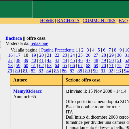
HOME
|
BACHECA
|
COMMUNITIES
|
FAQ
Bacheca
|| offro casa
Moderata da:
redazione
Vai alla pagina (
Pagina Precedente
1
|
2
|
3
|
4
|
5
|
6
|
7
|
8
|
9
|
1
16
|
17
| 18 |
19
|
20
|
21
|
22
|
23
|
24
|
25
|
26
|
27
|
28
|
29
|
30
|
3
37
|
38
|
39
|
40
|
41
|
42
|
43
|
44
|
45
|
46
|
47
|
48
|
49
|
50
|
51
|
5
58
|
59
|
60
|
61
|
62
|
63
|
64
|
65
|
66
|
67
|
68
|
69
|
70
|
71
|
72
|
7
79
|
80
|
81
|
82
|
83
|
84
|
85
|
86
|
87
|
88
|
89
|
90
|
91
|
92
|
93
|
94
Autore
Sezione offro casa
Memy83cleacc
Inviato il: 15 Nov 2008 - 14:14
Annunci: 65
Offro posto in camera doppia Z
Place in double room for rent:
ITA
Dall’inizio di dicembre 2008 cerc
fumatrice per divider una camera d
L’appartamento è davvero bello, 