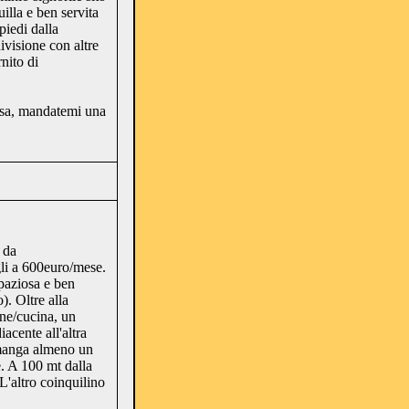
illa e ben servita
piedi dalla
visione con altre
nito di
asa, mandatemi una
 da
i a 600euro/mese.
paziosa e ben
). Oltre alla
one/cucina, un
acente all'altra
manga almeno un
. A 100 mt dalla
L'altro coinquilino