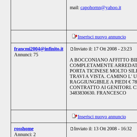
mail:
capohornn@yahoo.it
Inserisci nuovo annuncio
francmi2004@infinito.it
Inviato il: 17 Ott 2008 - 23:23
Annunci: 75
A BOCCONIANO AFFITTO B
COMPLETAMENTE ARREDATO
PORTA TICINESE MOLTO SIL
TRAVI A VISTA. CAMINO L' U
RAGGIUNGIBILE A PIEDI € 7
CONTRATTO AI GENITORI. C
3483830630. FRANCESCO
Inserisci nuovo annuncio
rosshome
Inviato il: 13 Ott 2008 - 16:32
Annunci: 2