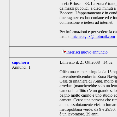
in via Brioschi 33. La zona è tranqu
da mezzi pubblici, a dieci minuti a 
Bocconi. L'appartamento è in condi
due ragazze ex bocconiane ed è for
connessione wireless ad internet.
Per informazioni e per vedere la c
mail a:
michelagux@hotmail.com
Inserisci nuovo annuncio
capohorn
Inviato il: 21 Ott 2008 - 14:52
Annunci: 1
Offro una camera singola da 15mq
novembre/dicembre in Zona Navigl
Casa di ringhiera di 75mq, molto s
arredata (mancherebbe solo un letto
camera in affitto c'è un grande sal
bagno molto carino e uno studio adi
camera. Cerco una persona che ri
anno, assolutamente vietato fumare
metropolitana verde, da 9 e 29/30. 
è un lavoratore, 29 anni.