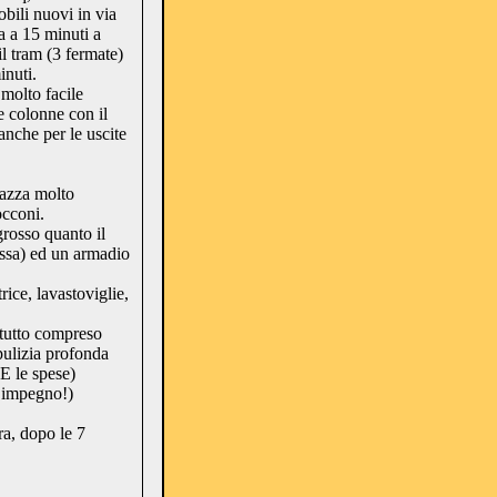
bili nuovi in via
a a 15 minuti a
il tram (3 fermate)
nuti.
 molto facile
e colonne con il
nche per le uscite
azza molto
occoni.
rosso quanto il
rossa) ed un armadio
rice, lavastoviglie,
 tutto compreso
pulizia profonda
E le spese)
 impegno!)
a, dopo le 7