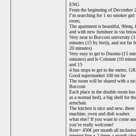
ENG
From the beginning of December 
I’m searching for 1 no smoker girl 
room,
The apartment is beautiful, 90mq, f
and with new furniture in via briosc
Very near to Bocconi university (3
minutes (15 by feet)), and not far
20 minutes)
Very easy to get to Duomo (15 minu
minutes) and le Colonne (10 minut
and 15
4 bus stops to get to the metro. G
Good supermarket 100 mt far
The room will be shared with a nice
Bocconi
Each place in the double room has a
as a normal bed), a big shelf for th
armchair.
The kitchen is nice and new, there
machine, oven and dish washer.
what else? If you want to come and
you’re really welcome!
Rent= 450€ per month all inclusive
internet line + 2 times a month cle