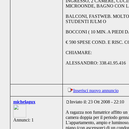
INGRESSO, 2 CAMERE, CUC
MICROONDE, BAGNO CON LA
BALCONI, FASTWEB. MOLT
STUDENTI IULM O
BOCCONI ( 10 MIN. A PIEDI 
€ 590 SPESE COND. E RISC. 
CHIAMARE:
ALESSANDRO: 338.41.95.416
Inserisci nuovo annuncio
michelagux
Inviato il: 23 Ott 2008 - 22:10
A ragazza non fumatrice affitto un p
camera doppia per il periodo gennai
Annunci: 1
L'appartamento, ampio e luminoso, 
piano (con ascensore) di un condom