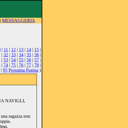
|
MESSAGGERIA
0
|
11
|
12
|
13
|
14
|
15
|
1
|
32
|
33
|
34
|
35
|
36
|
2
|
53
|
54
|
55
|
56
|
57
|
3
|
74
|
75
|
76
|
77
|
78
|
|
95
Prossima Pagina
)
ONA NAVIGLI,
o una ragazza non
oppia.
90mq,