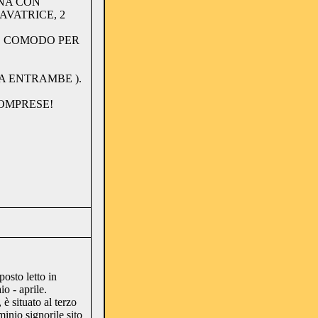
INA CON
VATRICE, 2
O COMODO PER
DA ENTRAMBE ).
COMPRESE!
osto letto in
o - aprile.
è situato al terzo
inio signorile sito