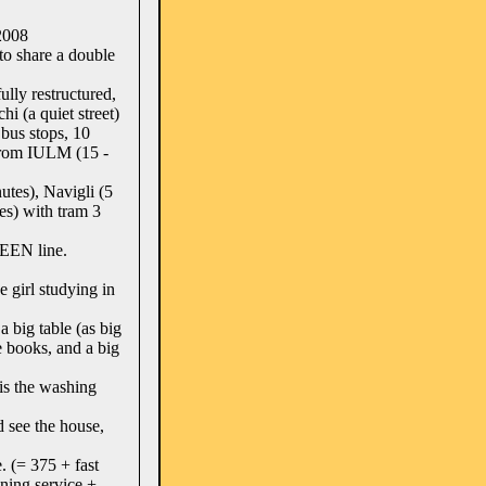
2008
to share a double
ully restructured,
hi (a quiet street)
 bus stops, 10
 from IULM (15 -
tes), Navigli (5
es) with tram 3
REEN line.
 girl studying in
 big table (as big
e books, and a big
 is the washing
 see the house,
. (= 375 + fast
aning service +