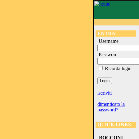
ENTRA
Username
Password
Ricorda login
iscriviti
dimenticato la
password?
QUICK LINKS
BOCCONI