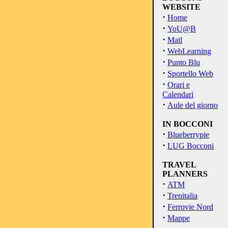
WEBSITE
·
Home
·
YoU@B
·
Mail
·
WebLearning
·
Punto Blu
·
Sportello Web
·
Orari e
Calendari
·
Aule del giorno
IN BOCCONI
·
Blueberrypie
·
LUG Bocconi
TRAVEL
PLANNERS
·
ATM
·
Trenitalia
·
Ferrovie Nord
·
Mappe