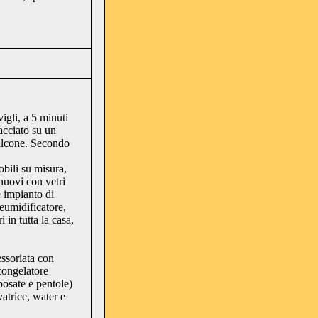
igli, a 5 minuti
acciato su un
balcone. Secondo
bili su misura,
 nuovi con vetri
 impianto di
eumidificatore,
 in tutta la casa,
ssoriata con
 congelatore
posate e pentole)
atrice, water e