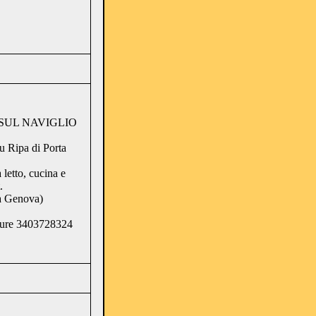
SUL NAVIGLIO
u Ripa di Porta
letto, cucina e
.
ta Genova)
pure 3403728324