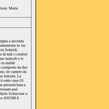
zioni. Maria
doppia a seconda
partamento in via
ia Solaroli.
 di tutti i comfort
ne fastweb e tv
 in stabile
lta composto da due
one, tre camere da
ue balconi. La
24 sotto casa-10
no presenti banca
eressato può
Mario Schiavone o
zo 450/500 €