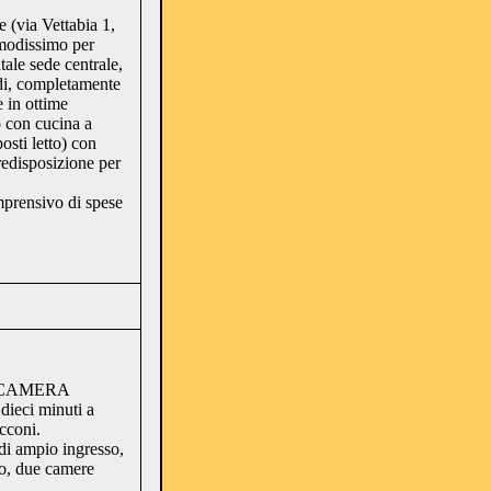
 (via Vettabia 1,
modissimo per
tale sede centrale,
edi, completamente
e in ottime
 con cucina a
osti letto) con
edisposizione per
prensivo di spese
 CAMERA
ieci minuti a
cconi.
i ampio ingresso,
no, due camere