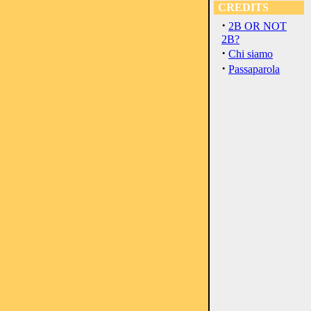
CREDITS
·
2B OR NOT
2B?
·
Chi siamo
·
Passaparola