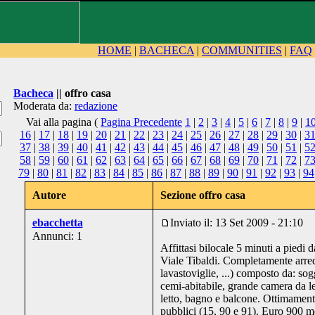
HOME
|
BACHECA
|
COMMUNITIES
|
FAQ
Bacheca
|| offro casa
Moderata da:
redazione
Vai alla pagina (
Pagina Precedente
1
|
2
|
3
|
4
|
5
|
6
|
7
|
8
|
9
|
1
16
|
17
|
18
|
19
|
20
|
21
|
22
|
23
|
24
|
25
|
26
|
27
|
28
|
29
|
30
|
3
37
|
38
|
39
|
40
|
41
|
42
|
43
|
44
|
45
|
46
|
47
|
48
|
49
|
50
|
51
|
5
58
|
59
|
60
|
61
|
62
|
63
|
64
|
65
|
66
|
67
|
68
|
69
|
70
|
71
|
72
|
7
79
|
80
|
81
|
82
|
83
|
84
|
85
|
86
|
87
|
88
|
89
|
90
|
91
|
92
|
93
|
94
Autore
Sezione offro casa
ebacchetta
Inviato il: 13 Set 2009 - 21:10
Annunci: 1
Affittasi bilocale 5 minuti a piedi 
Viale Tibaldi. Completamente arred
lavastoviglie, ...) composto da: so
cemi-abitabile, grande camera da le
letto, bagno e balcone. Ottimament
pubblici (15, 90 e 91). Euro 900 me