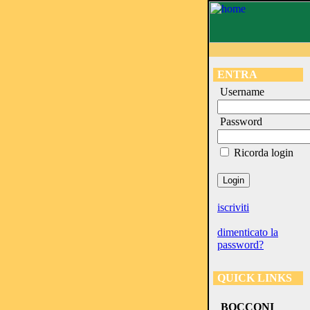
ENTRA
Username
Password
Ricorda login
iscriviti
dimenticato la
password?
QUICK LINKS
BOCCONI