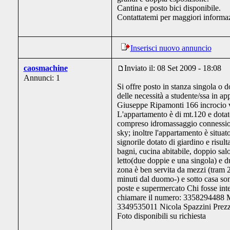
Cantina e posto bici disponibile.
Contattatemi per maggiori informa
Inserisci nuovo annuncio
caosmachine
Inviato il: 08 Set 2009 - 18:08
Annunci: 1
Si offre posto in stanza singola o 
delle necessità a studente/ssa in ap
Giuseppe Ripamonti 166 incrocio v
L'appartamento è di mt.120 e dotato
compreso idromassaggio connessio
sky; inoltre l'appartamento è situato
signorile dotato di giardino e risu
bagni, cucina abitabile, doppio sal
letto(due doppie e una singola) e d
zona è ben servita da mezzi (tram 
minuti dal duomo-) e sotto casa so
poste e supermercato Chi fosse int
chiamare il numero: 3358294488 
3349535011 Nicola Spazzini Prez
Foto disponibili su richiesta