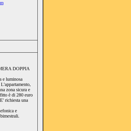
om
MERA DOPPIA
ia e luminosa
 L'appartamento,
 una zona sicura e
fitto è di 280 euro
E' richiesta una
lefonica e
bimestrali.