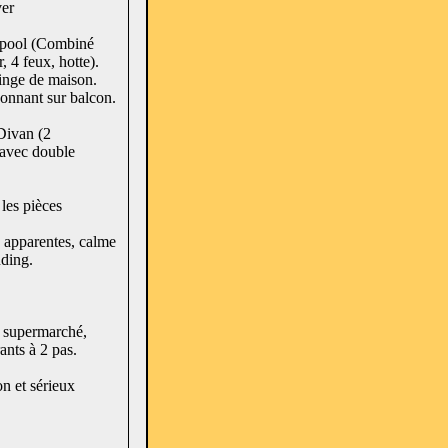
ver
rpool (Combiné
 4 feux, hotte).
linge de maison.
donnant sur balcon.
Divan (2
 avec double
les pièces
 apparentes, calme
ding.
t supermarché,
rants à 2 pas.
n et sérieux