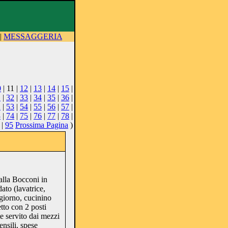
|
MESSAGGERIA
0
| 11 |
12
|
13
|
14
|
15
|
1
|
32
|
33
|
34
|
35
|
36
|
2
|
53
|
54
|
55
|
56
|
57
|
3
|
74
|
75
|
76
|
77
|
78
|
|
95
Prossima Pagina
)
dalla Bocconi in
ato (lavatrice,
ggiorno, cucinino
tto con 2 posti
e servito dai mezzi
nsili, spese