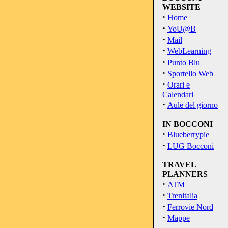
WEBSITE
·
Home
·
YoU@B
·
Mail
·
WebLearning
·
Punto Blu
·
Sportello Web
·
Orari e
Calendari
·
Aule del giorno
IN BOCCONI
·
Blueberrypie
·
LUG Bocconi
TRAVEL
PLANNERS
·
ATM
·
Trenitalia
·
Ferrovie Nord
·
Mappe