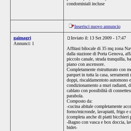
condominiali incluse
Inserisci nuovo annuncio
gaimagri
Inviato il: 13 Set 2009 - 17:47
Annunci: 1
Affitasi bilocale di 35 mq zona Nav
dalla stazione di Porta Genova, aff
piccolo canale, strada tranquilla, 
piano con ascensore.
Completamente ristrutturato con mo
parquet in tutta la casa, serramenti
doppi, riscaldamentoto automono e
condizionamento a muri radianti, d
cablato con possibilità di connettesri
parabola.
Composto da:
-cucina abitale completamente acce
forno/micronde, lavapiatti, frigo e
(completa anche di piatti bicchieri 
-Bagno con vasca e box doccia, lav
bidet-