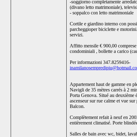
-soggiorno completamente arredat
(divano letto matrimoniale), televis
- soppalco con letto matrimoniale
Cortile e giardino interno con possib
parcheggioper biciclette e motorini
servizi.
Affitto mensile € 900,00 comprese
condominiali , bollette a carico (ca
Per informazioni 347.8259416-
inamilanosempredipiu@hotmail.c
Appartement haut de gamme en ple
Navigli de 35 mètres carrés à 2 min
Porta Genova. Situé au deuxième 
ascenseur sur rue calme et vue sur p
Balcon.
Complètement refait à neuf en 2003
entièrement climatisé. Porte blindé
Salles de bain avec wc, bidet, lav