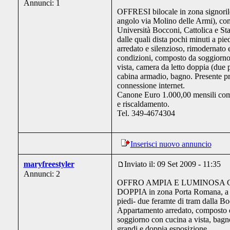
Annunci: 1
OFFRESI bilocale in zona signorile
angolo via Molino delle Armi), co
Università Bocconi, Cattolica e Sta
dalle quali dista pochi minuti a pi
arredato e silenzioso, rimodernato 
condizioni, composto da soggiorno
vista, camera da letto doppia (due p
cabina armadio, bagno. Presente pr
connessione internet.
Canone Euro 1.000,00 mensili com
e riscaldamento.
Tel. 349-4674304
Inserisci nuovo annuncio
maryfreestyler
Inviato il: 09 Set 2009 - 11:35
Annunci: 2
OFFRO AMPIA E LUMINOSA
DOPPIA in zona Porta Romana, a d
piedi- due feramte di tram dalla Bo
Appartamento arredato, composto d
soggiorno con cucina a vista, bag
grandi e doppia esposizione.