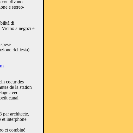
o con divano
ione e stereo-
ilità di
. Vicino a negozi e
 spese
uzione richiesta)
om
in coeur des
utes de la station
étage avec
etit canal.
 par architecte,
e et interphone.
abo et combiné