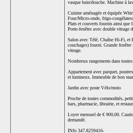
vasque bain/douche. Machine à la
Cuisine aménagée et équipée Whi
Four/Micro-onde, frigo-congélateur,
Plats et couverts fournis ainsi que 
Porte-fenêtre avec double vitrage 
Salon avec Télé, Chaîne Hi-Fi, et 
couchages) fourni. Grande fenêtre
vitrage.
Nombreux rangements dans toutes 
Appartement avec parquet, poutres
et lumineux. Immeuble de bon stan
Jardin avec poste Vélo/moto
Proche de toutes commodités, peti
bars, pharmacie, librairie, et restau
Loyer mensuel de € 900,00. Cautio
demandé.
INfo 347.8259416-