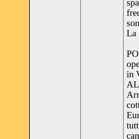
spa
fre
son
La 
PO
ope
in 
AL
Arr
cot
Eu
tut
cam