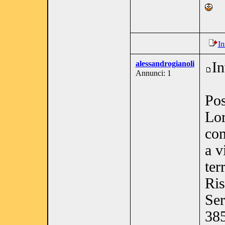
In
alessandrogianoli
In
Annunci: 1
Pos
Lor
com
a v
ter
Ris
Ser
385