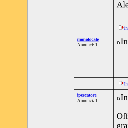
Al
In
monolocale
In
Annunci: 1
In
ipescatore
In
Annunci: 1
Off
gra