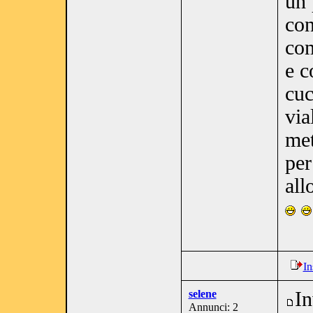
un 
con
com
e c
cuc
via
met
per
al
In
selene
In
Annunci: 2