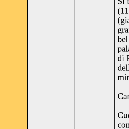
Si 
(11
(gi
gra
bel
pal
di 
del
min
Car
Cuc
com