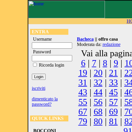
H
ENTRA
Username
Bacheca
|| offro casa
Moderata da:
redazione
Vai alla pagin
Password
6
|
7
|
8
|
9
|
1
Ricorda login
19
|
20
|
21
|
2
31
|
32
|
33
|
3
iscriviti
43
|
44
|
45
|
4
dimenticato la
55
|
56
|
57
|
5
password?
67
|
68
|
69
|
7
QUICK LINKS
79
|
80
|
81
|
8
9
BOCCONI