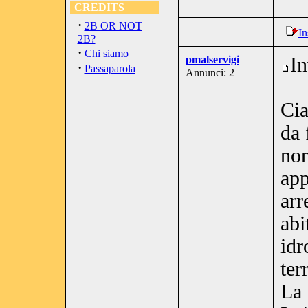
CREDITS
·
2B OR NOT
In
2B?
·
Chi siamo
pmalservigi
In
·
Passaparola
Annunci: 2
Cia
da 
non
app
arr
abi
idr
ter
La 