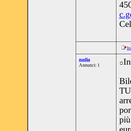
450
c.g
Cel
In
nadia
In
Annunci: 1
Bi
TUR
arr
por
più
eur