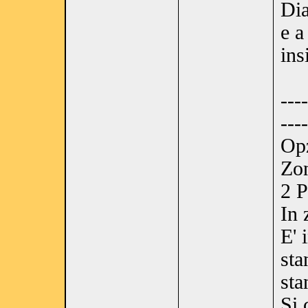
Dia
e a
ins
----
----
Op
Zon
2 P
In 
E' 
sta
sta
Si 