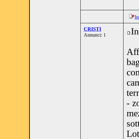
In
CRISTI
In
Annunci: 1
Aff
bag
com
cam
ter
- z
mez
sot
Lot