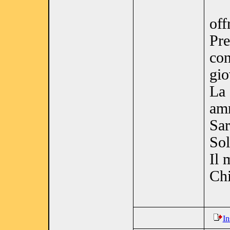
off
Pre
con
gio
La 
amm
Sar
Sol
Il 
Chi
In