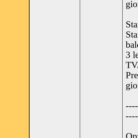
gio
Sta
Sta
bal
3 l
TV
Pre
gio
----
----
Op