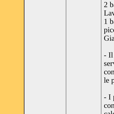
2 b
Lav
1 b
pic
Gia
- I
ser
con
le 
- I
con
cal