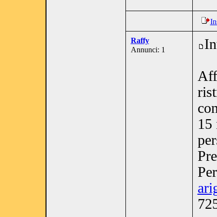
In
Raffy
In
Annunci: 1
Aff
ris
con
15 
per
Pre
Per
ari
725