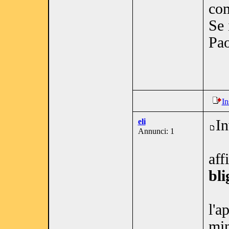
com
Se 
Pao
In
eli
In
Annunci: 1
aff
bli
l'a
min