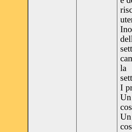
e d
ris
ute
Ino
del
set
cam
la
set
I p
Un 
cos
Un 
cos