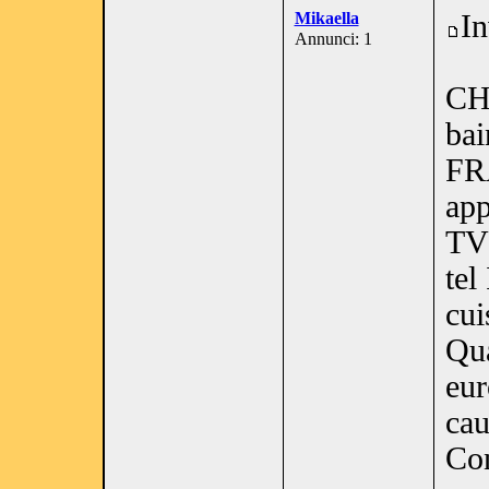
Mikaella
In
Annunci: 1
CH
ba
FR
app
TV 
tel
cui
Qua
eur
cau
Con