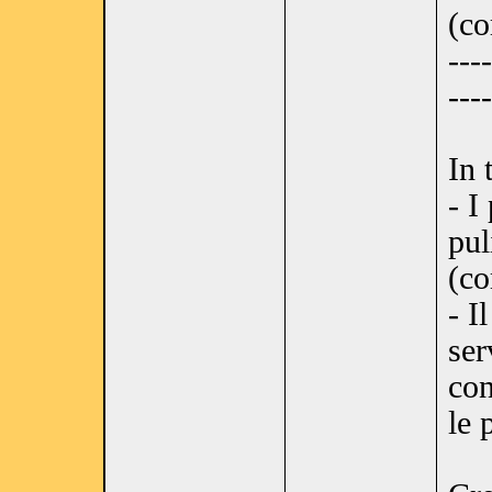
(co
----
----
In t
- I
pul
(co
- I
ser
con
le 