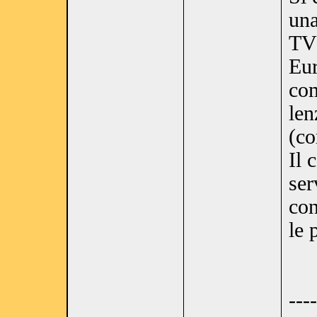
una
TV 
Eur
com
len
(co
Il 
ser
con
le 
----