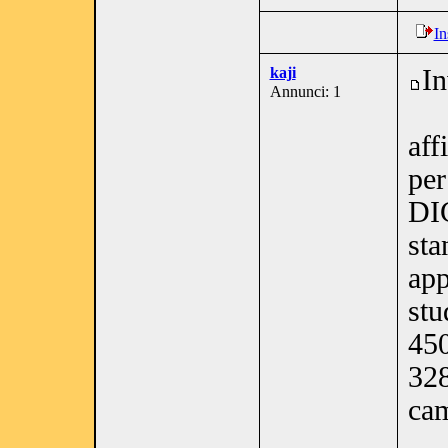
In
kaji
In
Annunci: 1
af
per
DI
sta
app
stu
450
32
cam