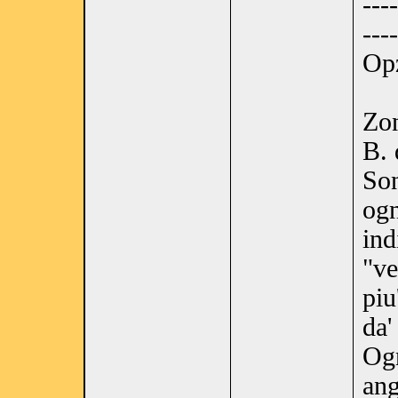
----
----
Opz
Zon
B. 
Son
ogn
ind
"ve
piu
da'
Ogn
ang