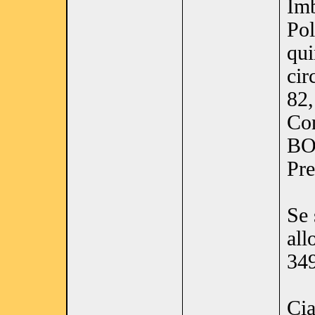
Imb
Pol
qui
cir
82,
Con
BO
Pre
Se 
all
34
Cia