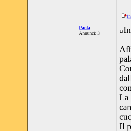
In
Paola
In
Annunci: 3
Aff
pal
Cor
dal
con
La 
cam
cuc
Il 