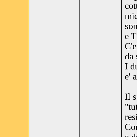
cot
mic
son
e T
C'e
da 
I d
e' 
Il 
"tu
res
Com