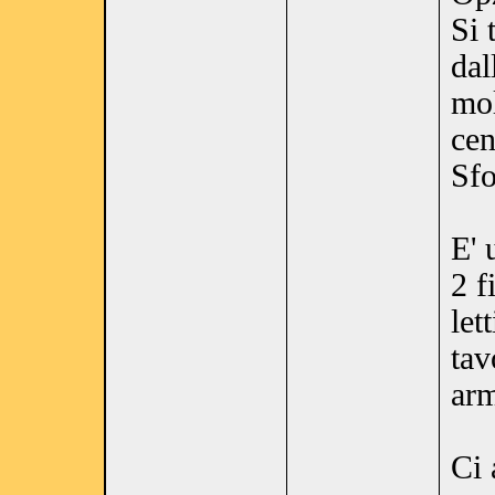
Si 
dal
mo
cen
Sfo
E' 
2 f
let
tav
arm
Ci 