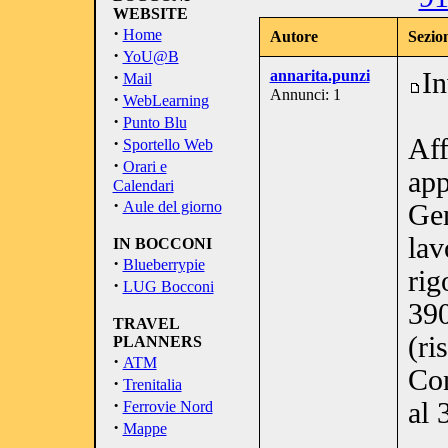
WEBSITE
·
Home
Autore
Sezion
·
YoU@B
·
annarita.punzi
In
Mail
Annunci: 1
·
WebLearning
·
Punto Blu
·
Aff
Sportello Web
·
Orari e
app
Calendari
·
Aule del giorno
Gen
lav
IN BOCCONI
·
Blueberrypie
rig
·
LUG Bocconi
390
TRAVEL
(ri
PLANNERS
·
ATM
Con
·
Trenitalia
·
al
Ferrovie Nord
·
Mappe