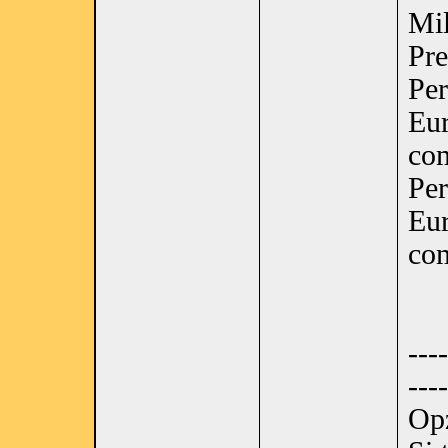
Mil
Pre
Per
Eur
co
Per
Eur
co
----
----
Opz