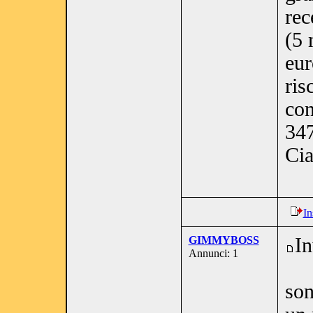
rec
(5 
eur
ris
con
34
Cia
In
GIMMYBOSS
In
Annunci: 1
son