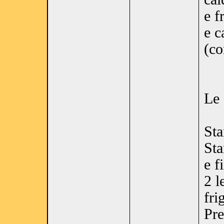
e f
e c
(co
Le 
Sta
Sta
e f
2 l
fri
Pre