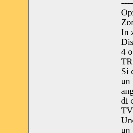
----
Op
Zon
In 
Dis
4 o
TRI
Si 
un 
ang
di 
TV 
Uno
un 