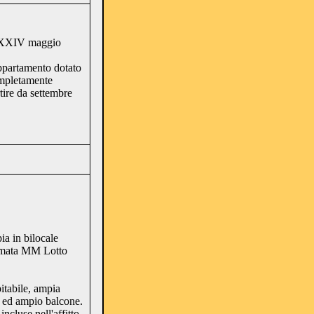
a XXIV maggio
ppartamento dotato
ompletamente
re da settembre
ia in bilocale
fermata MM Lotto
itabile, ampia
a ed ampio balcone.
ncluse nell'affitto.