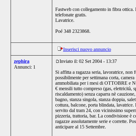
Fastweb con collegamento in fibra ottica. I
telefonate gratis.
Lavatrice.
Poé 348 2323868.
Inserisci nuovo annuncio
zephira
Inviato il: 02 Set 2004 - 13:37
Annunci: 1
Si affitta a ragazza seria, lavoratrice, non 
possibilmente per settimana corta, camera 
ammobiliata per i mesi di OTTOBRE 
€ mensili tutto compreso (gas, elettricità, 
riscaldamento) senza caparra nè cauzione, 
bagno, stanza singola, stanza doppia, sale
cottura, balcone, porta blindata, lavatrice
servito dal tram 24, con vicinissimo superm
pizzeria, trattoria, bar. La condivisione è c
ragazze assolutamente serie e corrette. Poss
anticipare al 15 Settembre.