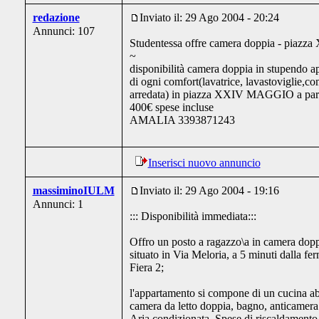
redazione
Inviato il: 29 Ago 2004 - 20:24
Annunci: 107
Studentessa offre camera doppia - piazz
~
disponibilità camera doppia in stupendo a
di ogni comfort(lavatrice, lavastoviglie,c
arredata) in piazza XXIV MAGGIO a parti
400€ spese incluse
AMALIA 3393871243
Inserisci nuovo annuncio
massiminoIULM
Inviato il: 29 Ago 2004 - 19:16
Annunci: 1
::: Disponibilità immediata:::
Offro un posto a ragazzo\a in camera dopp
situato in Via Meloria, a 5 minuti dalla 
Fiera 2;
l'appartamento si compone di un cucina ab
camera da letto doppia, bagno, anticamer
Aria condizionata. Spese di riscaldamento i