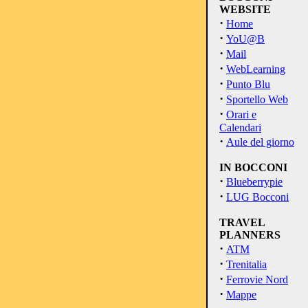
WEBSITE
·
Home
·
YoU@B
·
Mail
·
WebLearning
·
Punto Blu
·
Sportello Web
·
Orari e
Calendari
·
Aule del giorno
IN BOCCONI
·
Blueberrypie
·
LUG Bocconi
TRAVEL
PLANNERS
·
ATM
·
Trenitalia
·
Ferrovie Nord
·
Mappe