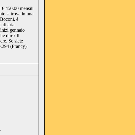
d € 450,00 mensili
to si trova in una
 Boconi, è
 di aria
/inizi gennaio
he dire? Il
ere. Se siete
20.294 (Francy)-
e