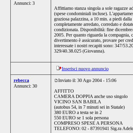
Annunci: 3
Affittiamo stanza singola a sole ragazze a
(spese condominiali incluse). L'appartamen
graziosa palazzina, a 10 min. a piedi dalla
completamente arredato, corredato e dotato
condizionata. Disponibilità: fine dicembre
2005. Per quanto riguarda la compagnia, c
divertimento è assicurato, provare per cred
interessate i nostri recapiti sono: 347/53.
329/40.38.025 (Giovanna).
Inserisci nuovo annuncio
rebecca
Inviato il: 30 Ago 2004 - 15:06
Annunci: 30
AFFITTO
CAMERA DOPPIA anche uso singolo
VICINO SAN BABILA
(autobus 54, in 7 minuti sei in Statale)
380 EURO a testa se in 2
550 EURO se 1 sola persona
COMPRESO SPESE A PERSONA
TELEFONO: 02 - 87391941 Sig.ra Adel