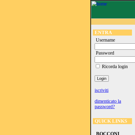
ENTRA
Username
Password
Ricorda login
iscriviti
dimenticato la
password?
QUICK LINKS
BOCCONI