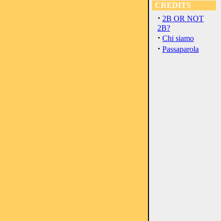
CREDITS
·
2B OR NOT
2B?
·
Chi siamo
·
Passaparola