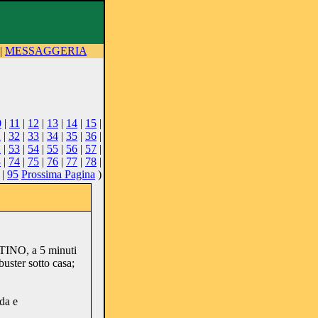
|
MESSAGGERIA
0
|
11
|
12
|
13
|
14
|
15
|
1
|
32
|
33
|
34
|
35
|
36
|
2
|
53
|
54
|
55
|
56
|
57
|
3
|
74
|
75
|
76
|
77
|
78
|
|
95
Prossima Pagina
)
INO, a 5 minuti
uster sotto casa;
da e