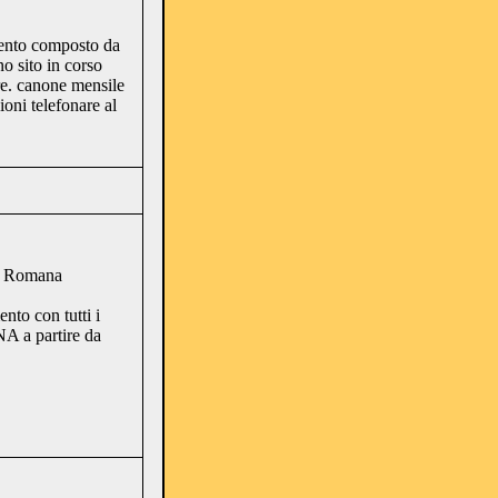
mento composto da
o sito in corso
bre. canone mensile
oni telefonare al
ta Romana
nto con tutti i
 a partire da