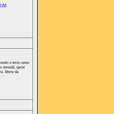
COM
econdo o terzo anno
o mensili, spese
si. libera da