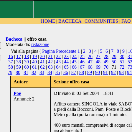
HOME
|
BACHECA
|
COMMUNITIES
|
FAQ
Bacheca
|| offro casa
Moderata da:
redazione
Vai alla pagina (
Pagina Precedente
1
|
2
|
3
|
4
|
5
|
6
|
7
|
8
|
9
|
1
16
|
17
|
18
|
19
|
20
|
21
|
22
|
23
|
24
|
25
|
26
|
27
|
28
|
29
|
30
|
3
37
|
38
|
39
|
40
|
41
|
42
|
43
|
44
|
45
|
46
|
47
|
48
|
49
|
50
|
51
|
5
58
|
59
|
60
|
61
|
62
|
63
|
64
|
65
|
66
|
67
|
68
|
69
|
70
| 71 |
72
|
7
79
|
80
|
81
|
82
|
83
|
84
|
85
|
86
|
87
|
88
|
89
|
90
|
91
|
92
|
93
|
94
Autore
Sezione offro casa
Poé
Inviato il: 03 Set 2004 - 18:41
Annunci: 2
Affitto camera SINGOLA in viale SABOT
a piedi dalla Bocconi. Pam, Poste e Blockb
Metro gialla (porta romana) a 1 minuto.
400 euro mensili comprensivi di acqua cal
riscaldamento!!