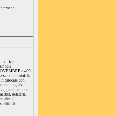
nternet e
fumatrice,
singola
e NOVEMBRE a 400
spese condominiali,
in trilocale con
tta con angolo
. L'appartamento è
arket, gelateria,
on altre due
ibilità di