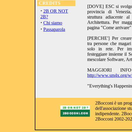
CREDITS
[DOVE] ESC si svolge 
·
2B OR NOT
provincia di Venezi
2B?
struttura adiacente a
·
Architettura. Per magg
Chi siamo
pagina "Come arrivare" 
·
Passaparola
[PERCHE'] Per creare 
tra persone che magari
solo in rete. Per im
festeggiare insieme il
mescolare Software, Arte
MAGGIORI IN
http://www.sm4x.org/w
"Everything's Happening
2Bocconi è un proge
dell'associazione s
indipendente. 2Bocc
2Bocconi 2002-20