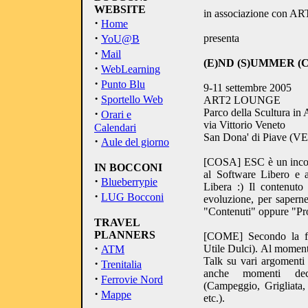
WEBSITE
in associazione con AR
·
Home
·
presenta
YoU@B
·
Mail
(E)ND (S)UMMER (C
·
WebLearning
·
Punto Blu
9-11 settembre 2005
·
Sportello Web
ART2 LOUNGE
·
Parco della Scultura in 
Orari e
via Vittorio Veneto
Calendari
San Dona' di Piave (
·
Aule del giorno
[COSA] ESC è un incont
IN BOCCONI
al Software Libero e a
·
Blueberrypie
Libera :) Il contenuto
·
LUG Bocconi
evoluzione, per saperne
"Contenuti" oppure "Pr
TRAVEL
PLANNERS
[COME] Secondo la f
·
Utile Dulci). Al moment
ATM
Talk su vari argomenti 
·
Trenitalia
anche momenti deci
·
Ferrovie Nord
(Campeggio, Grigliata,
·
Mappe
etc.).