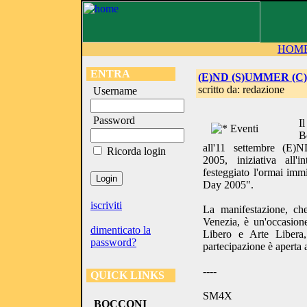
HOM
ENTRA
(E)ND (S)UMMER (C
scritto da: redazione
Username
Password
I
B
all'11 settembre (
Ricorda login
2005, iniziativa all'
festeggiato l'ormai im
Day 2005".
iscriviti
La manifestazione, che
Venezia, è un'occasion
dimenticato la
Libero e Arte Libera
password?
partecipazione è aperta a 
----
QUICK LINKS
SM4X
BOCCONI