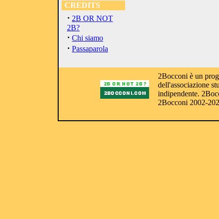
CREDITS
·
2B OR NOT
2B?
·
Chi siamo
·
Passaparola
2Bocconi è un proge
dell'associazione s
indipendente. 2Bocc
2Bocconi 2002-20