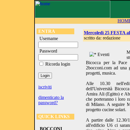
HOM
ENTRA
Mercoledì 25 FESTA all
scritto da: redazione
Username
Password
M
s
Bicocca per la Pace in
Ricorda login
2bocconi.com ad una gi
progetti, musica.
Alle 10.30 nell'e
iscriviti
dell'Università Bicocc
Amira Ali (Egitto) e A
dimenticato la
che porteranno i loro rac
password?
di Milano. A seguire M
progetto cucine solari.
QUICK LINKS
A partire dalle 12.30/
all'edificio U6 ci saran
BOCCONI