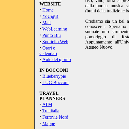
riso, vino, birra a pr
WEBSITE
dalla buona musica 
·
Home
(brani della tradizione b
·
YoU@B
Crediamo sia un bel m
·
Mail
conoscerci. Speriamo
·
WebLearning
suonate uno strumento
·
Punto Blu
pomeriggio di fest
·
Sportello Web
Appuntamento all'Univ
·
Ateneo Nuovo.
Orari e
Calendari
·
Aule del giorno
IN BOCCONI
·
Blueberrypie
·
LUG Bocconi
TRAVEL
PLANNERS
·
ATM
·
Trenitalia
·
Ferrovie Nord
·
Mappe